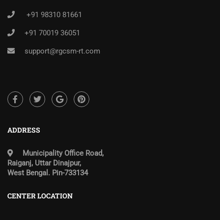
+91 98310 81661
+91 70019 36051
support@rgcsm-rt.com
ADDRESS
Municipality Office Road,
Raiganj, Uttar Dinajpur,
West Bengal. Pin-733134
CENTER LOCATION