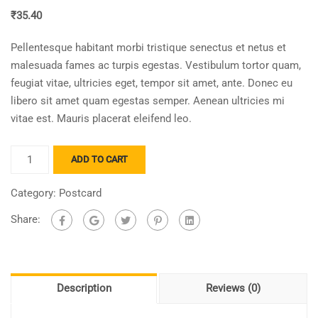
₹
35.40
Pellentesque habitant morbi tristique senectus et netus et
malesuada fames ac turpis egestas. Vestibulum tortor quam,
feugiat vitae, ultricies eget, tempor sit amet, ante. Donec eu
libero sit amet quam egestas semper. Aenean ultricies mi
vitae est. Mauris placerat eleifend leo.
Klappkarte
ADD TO CART
kreuzstich
quantity
Category:
Postcard
Share:
Description
Reviews (0)